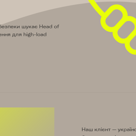
безпеки шукає Head of
ння для high-load
Наш клієнт — україн