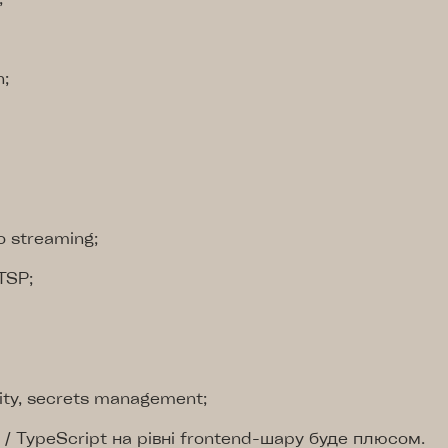
n;
o streaming;
TSP;
lity, secrets management;
 / TypeScript на рівні frontend-шару буде плюсом.