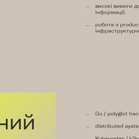
високі вимоги д
інформації;
робота з produ
інфраструктурн
чний
Go / polyglot ba
distributed syst
Kubernetes / k3s