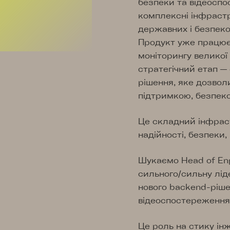
безпеки та відеосп
комплексні інфрастр
державних і безпек
Продукт уже працює 
моніторингу великої 
стратегічний етап —
рішення, яке дозвол
підтримкою, безпек
Це складний інфрас
надійності, безпеки,
Шукаємо Head of Engi
сильного/сильну лід
нового backend-ріш
відеоспостереження
Це роль на стику ін