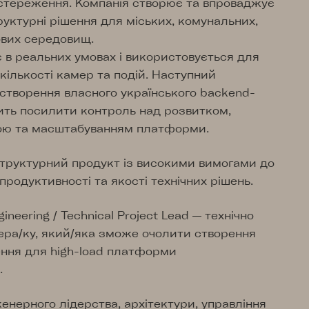
остереження. Компанія створює та впроваджує
уктурні рішення для міських, комунальних,
ових середовищ.
в реальних умовах і використовується для
кількості камер та подій. Наступний
 створення власного українського backend-
ить посилити контроль над розвитком,
ою та масштабуванням платформи.
труктурний продукт із високими вимогами до
 продуктивності та якості технічних рішень.
neering / Technical Project Lead — технічно
ера/ку, який/яка зможе очолити створення
ення для high-load платформи
.
женерного лідерства, архітектури, управління