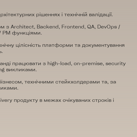
рхітектурних рішеннях і технічній валідації.
 з Architect, Backend, Frontend, QA, DevOps /
 / PM функціями.
нічну цілісність платформи та документування
.
нді працювати з high-load, on-premise, security
ing викликами.
бізнесом, технічними стейкхолдерами та, за
никами.
ivery продукту в межах очікуваних строків і