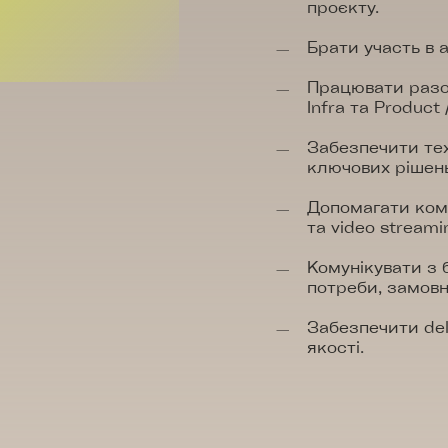
проєкту.
Брати участь в а
Працювати разом
Infra та Product
Забезпечити тех
ключових рішень
Допомагати кома
та video stream
Комунікувати з 
потреби, замов
Забезпечити del
якості.