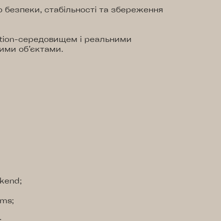
о безпеки, стабільності та збереження
ction-середовищем і реальними
ими об’єктами.
ckend;
ems;
;