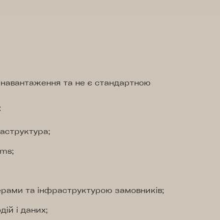
 навантаження та не є стандартною
:
аструктура;
ems;
мерами та інфраструктурою замовників;
дій і даних;