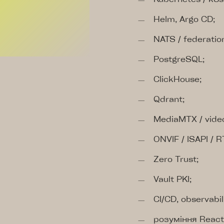
Helm, Argo CD;
NATS / federatio
PostgreSQL;
ClickHouse;
Qdrant;
MediaMTX / vide
ONVIF / ISAPI / R
Zero Trust;
Vault PKI;
CI/CD, observabi
розуміння React